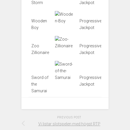
Storm
Jackpot
Wooden
Progressive
Boy
Jackpot
Zoo
Progressive
Zillionaire
Jackpot
Sword of
Progressive
the
Jackpot
Samurai
PREVIOUS POST
Vi listar slotspelen med högst RTP