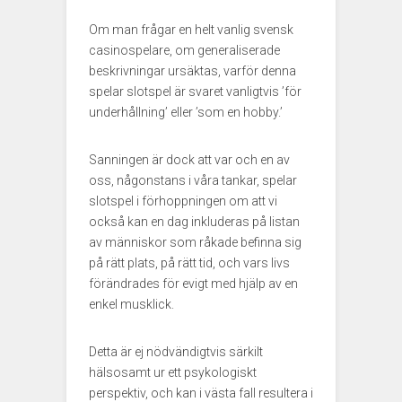
Om man frågar en helt vanlig svensk
casinospelare, om generaliserade
beskrivningar ursäktas, varför denna
spelar slotspel är svaret vanligtvis ’för
underhållning’ eller ’som en hobby.’
Sanningen är dock att var och en av
oss, någonstans i våra tankar, spelar
slotspel i förhoppningen om att vi
också kan en dag inkluderas på listan
av människor som råkade befinna sig
på rätt plats, på rätt tid, och vars livs
förändrades för evigt med hjälp av en
enkel musklick.
Detta är ej nödvändigtvis särkilt
hälsosamt ur ett psykologiskt
perspektiv, och kan i västa fall resultera i