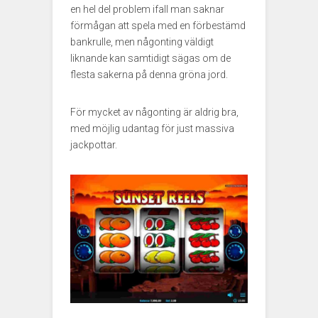
en hel del problem ifall man saknar
förmågan att spela med en förbestämd
bankrulle, men någonting väldigt
liknande kan samtidigt sägas om de
flesta sakerna på denna gröna jord.
För mycket av någonting är aldrig bra,
med möjlig udantag för just massiva
jackpottar.