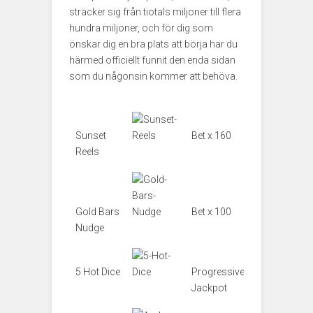
sträcker sig från tiotals miljoner till flera
hundra miljoner, och för dig som
önskar dig en bra plats att börja har du
härmed officiellt funnit den enda sidan
som du någonsin kommer att behöva.
Sunset
Bet x 160
Reels
Gold Bars
Bet x 100
Nudge
5 Hot Dice
Progressive
Jackpot