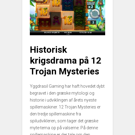
Historisk
krigsdrama på 12
Trojan Mysteries
Yggdrasil Gaming har haft hovedet dybt
begravet i den græske mytologi og
historie i udviklingen af årets nyeste
spillemaskiner. 12 Trojan Mysteries er
den tredje spillemaskine fra
spiludvikleren, som tager det græske
myte-tema op på valserne. På denne
spillemaskine er der tale om den