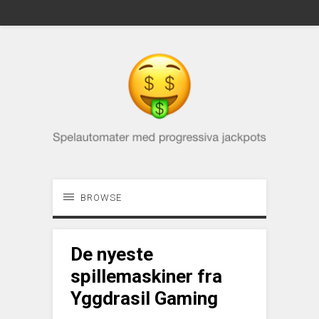
BROWSE
De nyeste
spillemaskiner fra
Yggdrasil Gaming