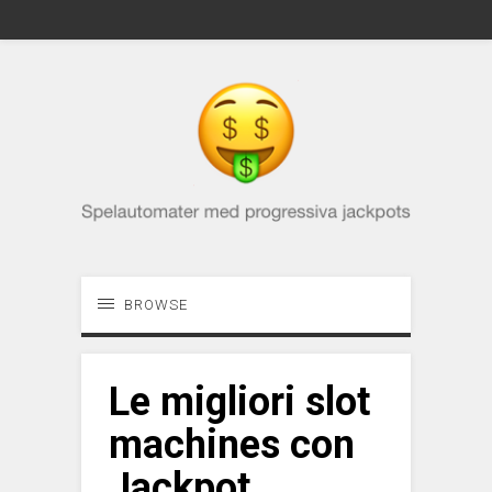
BROWSE
Le migliori slot
machines con
Jackpot