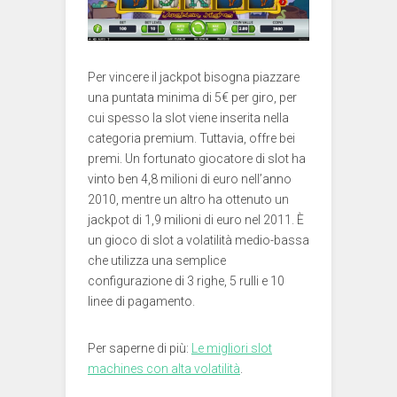
Per vincere il jackpot bisogna piazzare
una puntata minima di 5€ per giro, per
cui spesso la slot viene inserita nella
categoria premium. Tuttavia, offre bei
premi. Un fortunato giocatore di slot ha
vinto ben 4,8 milioni di euro nell’anno
2010, mentre un altro ha ottenuto un
jackpot di 1,9 milioni di euro nel 2011. È
un gioco di slot a volatilità medio-bassa
che utilizza una semplice
configurazione di 3 righe, 5 rulli e 10
linee di pagamento.
Per saperne di più:
Le migliori slot
machines con alta volatilità
.