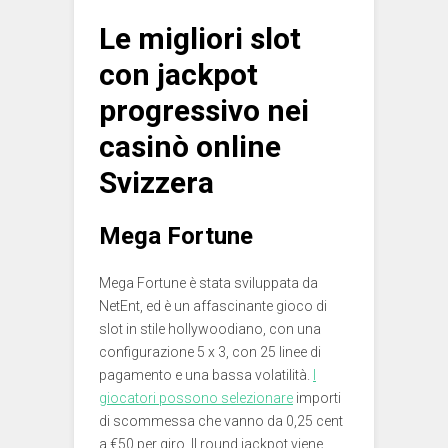
Le migliori slot
con jackpot
progressivo nei
casinò online
Svizzera
Mega Fortune
Mega Fortune è stata sviluppata da
NetEnt, ed è un affascinante gioco di
slot in stile hollywoodiano, con una
configurazione 5 x 3, con 25 linee di
pagamento e una bassa volatilità.
I
giocatori possono selezionare
importi
di scommessa che vanno da 0,25 cent
a €50 per giro. Il round jackpot viene