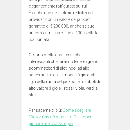
elegantemente raffigurate sui rulli.
È anche uno dei titoli più redditizi del
provider, con un valore del jackpot
garantito di € 200.000, anche se può
ancora aumentare, fino a 1300 volte la
tua puntata.
Ci sono molte caratteristiche
interessanti che faranno tenere i grandi
scommettitori di slot incollati allo
schermo, tra cui la modalità giri gratuiti,
i giri della ruota del jackpot e i simboli di
alto valore (i gioielli rossi, viola, verdi e
blu).
Per saperne di più:
Come scegliere il
Miglior Casinò straniero Online per
giocare alle slot Nextgen
.