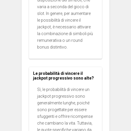
disposizione dei simboli, che
varia a seconda del gioco di
slot. In genere, per aumentare
le possibilità di vincere il
jackpot, è necessario attivare
la combinazione di simboli più
remunerativa o un round
bonus distintivo.
Le probabilità di vincere il
jackpot progressivo sono alte?
Sì, le probabilità di vincere un
jackpot progressivo sono
generalmente lunghe, poiché
sono progettate per essere
sfuggenti e offrire ricompense
che cambiano la vita. Tuttavia,
le quote specifiche variano da