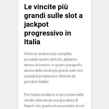
Le vincite più
grandi sulle slot a
jackpot
progressivo in
Italia
Al fine di rendere il più completo
possibile questo articolo, abbiamo
deciso di inserire, in questo paragrafo,
alcune delle vincite più grandi sulle slot
a jackpot progressivo ottenute da
giocatori italiani.
Per iniziare andiamo a raccontare della
vincita ottenuta da una giocatrice di
Napoli che, grazie ad una puntata di soli