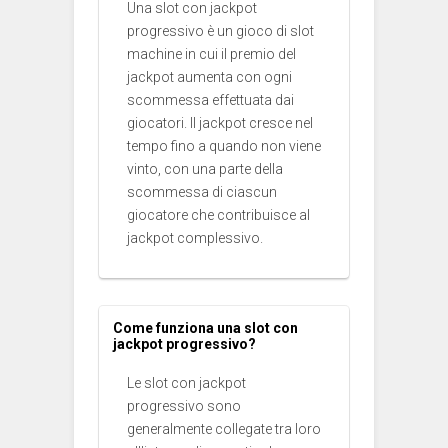
Una slot con jackpot
progressivo è un gioco di slot
machine in cui il premio del
jackpot aumenta con ogni
scommessa effettuata dai
giocatori. Il jackpot cresce nel
tempo fino a quando non viene
vinto, con una parte della
scommessa di ciascun
giocatore che contribuisce al
jackpot complessivo.
Come funziona una slot con
jackpot progressivo?
Le slot con jackpot
progressivo sono
generalmente collegate tra loro