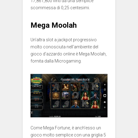
17,861,800 vinti da una semplice
scommessa di 0,25 centesimi.
Mega Moolah
Un’altra slot a jackpot progressivo
molto conosciuta nell’ambiente del
gioco d’azzardo online è Mega Moolah,
fornita dalla Microgaming.
Come Mega Fortune, è anch’esso un
gioco molto semplice con una griglia 5