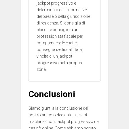
jackpot progressivo è
determinata dalle normative
del paese o della giurisdizione
di residenza. Si consiglia di
chiedere consiglio a un
professionista fiscale per
comprendere le esatte
conseguenze fiscali della
vincita di un jackpot
progressivo nella propria
zona.
Conclusioni
Siamo giunti alla conclusione del
nostro articolo dedicato alle slot
machines con Jackpot progressivo nei
casinò online. Come abbiamo potuto